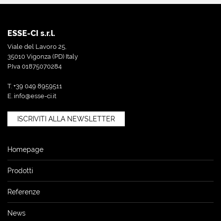
ESSE-CI s.r.l.
Viale del Lavoro 25,
35010 Vigonza (PD) Italy
P.Iva 01875070284
T. +39 049 8959511
E.
info@esse-ci.it
ISCRIVITI ALLA NEWSLETTER
Homepage
Prodotti
Referenze
News