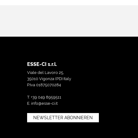
ESSE-CI s.r.l.
Viale del Lavoro 25,
35010 Vigonza (PD) Italy
P.Iva 01875070284
T. +39 049 8959511
E.
info@esse-ci.it
NEWSLETTER ABONNIEREN