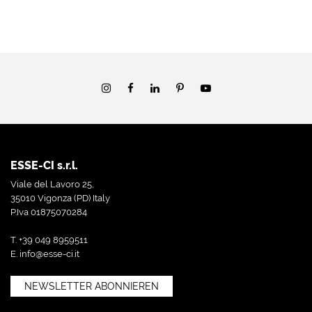
ESSE-CI s.r.l.
Viale del Lavoro 25,
35010 Vigonza (PD) Italy
P.Iva 01875070284
T. +39 049 8959511
E.
info@esse-ci.it
NEWSLETTER ABONNIEREN