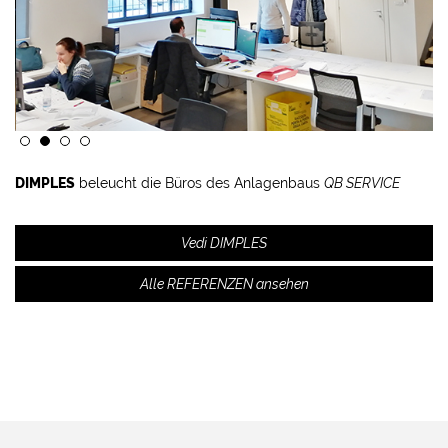
DIMPLES
beleucht die Büros des Anlagenbaus
QB SERVICE
Vedi DIMPLES
Alle REFERENZEN ansehen