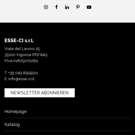
ESSE-CI s.r.l.
Viale del Lavoro 25,
35010 Vigonza (PD) Italy
P.Iva 01875070284
T. +39 049 8959511
E.
info@esse-ci.it
NEWSLETTER ABONNIEREN
Homepage
Katalog