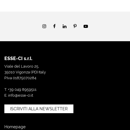
ESSE-CI s.r.l.
Viale del Lavoro 25,
35010 Vigonza (PD) Italy
P.Iva 01875070284
T. +39 049 8959511
E.
info@esse-ci.it
ISCRIVITI ALLA NEWSLETTER
Homepage