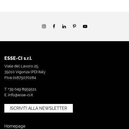
ESSE-CI s.r.l.
Viale del Lavoro 25,
35010 Vigonza (PD) Italy
P.Iva 01875070284
T. +39 049 8959511
E.
info@esse-ci.it
ISCRIVITI ALLA NEWSLETTER
Homepage