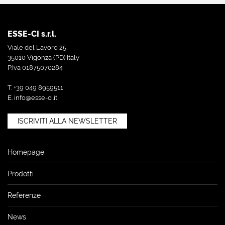
ESSE-CI s.r.l.
Viale del Lavoro 25,
35010 Vigonza (PD) Italy
P.Iva 01875070284
T. +39 049 8959511
E.
info@esse-ci.it
ISCRIVITI ALLA NEWSLETTER
Homepage
Prodotti
Referenze
News