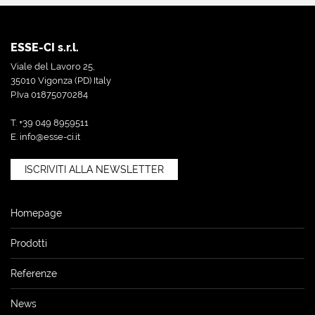
ESSE-CI s.r.l.
Viale del Lavoro 25,
35010 Vigonza (PD) Italy
P.Iva 01875070284
T. +39 049 8959511
E.
info@esse-ci.it
ISCRIVITI ALLA NEWSLETTER
Homepage
Prodotti
Referenze
News