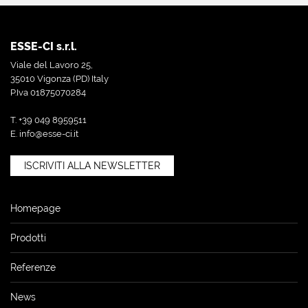
ESSE-CI s.r.l.
Viale del Lavoro 25,
35010 Vigonza (PD) Italy
P.Iva 01875070284
T. +39 049 8959511
E.
info@esse-ci.it
ISCRIVITI ALLA NEWSLETTER
Homepage
Prodotti
Referenze
News