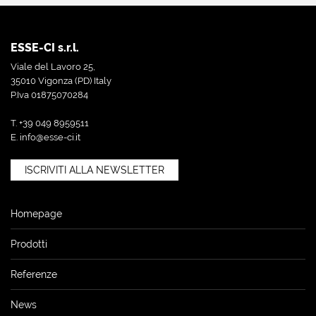
ESSE-CI s.r.l.
Viale del Lavoro 25,
35010 Vigonza (PD) Italy
P.Iva 01875070284
T. +39 049 8959511
E.
info@esse-ci.it
ISCRIVITI ALLA NEWSLETTER
Homepage
Prodotti
Referenze
News