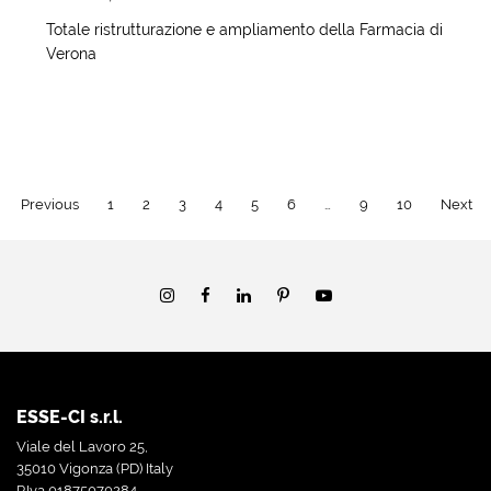
Totale ristrutturazione e ampliamento della Farmacia di
Verona
Previous
1
2
3
4
5
6
…
9
10
Next
ESSE-CI s.r.l.
Viale del Lavoro 25,
35010 Vigonza (PD) Italy
P.Iva 01875070284