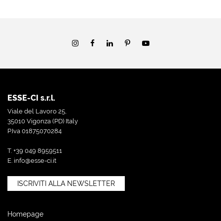
ESSE-CI s.r.l.
Viale del Lavoro 25,
35010 Vigonza (PD) Italy
P.Iva 01875070284
T. +39 049 8959511
E.
info@esse-ci.it
ISCRIVITI ALLA NEWSLETTER
Homepage