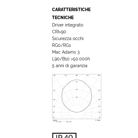
CARATTERISTICHE
TECNICHE
Driver integrato
CRI>90
Sicurezza occhi:
RG0/RG1
Mac Adams 3
L90/B10 >50.000h
5 anni di garanzia