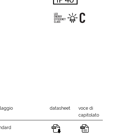
laggio
datasheet
voce di
capitolato
ndard