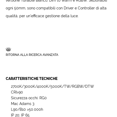
versione Tunable Bianco, Dim to Warm e RGBW. Sezionabili
ogni 50mm, sono compatibili con Driver e Controller di alta
qualità, per un’efficace gestione della luce.
RITORNA ALLA RICERCA AVANZATA
CARATTERISTICHE TECNICHE
2700K/3000K/4000K/5000K/TW/RGBW/DTW
CRI>90
Sicurezza occhi: RG0
Mac Adams 3
L90/B10 >50.000h
IP 20; IP 65