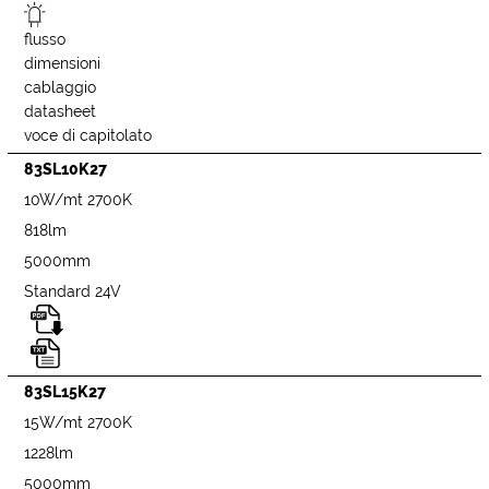
flusso
dimensioni
cablaggio
datasheet
voce di capitolato
83SL10K27
10W/mt 2700K
818lm
5000mm
Standard 24V
83SL15K27
15W/mt 2700K
1228lm
5000mm