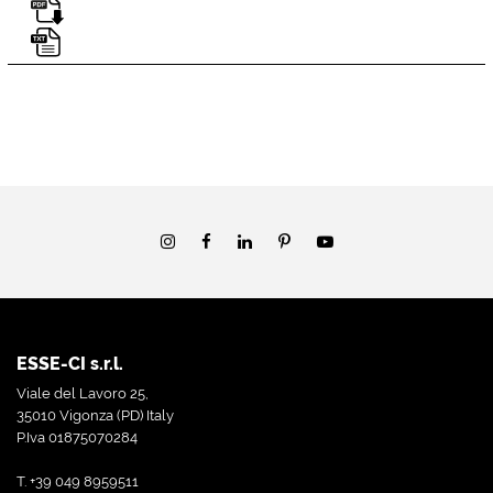
ESSE-CI s.r.l.
Viale del Lavoro 25,
35010 Vigonza (PD) Italy
P.Iva 01875070284
T. +39 049 8959511