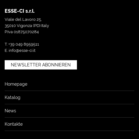
ESSE-CI s.r.l.
Viale del Lavoro 25,
35010 Vigonza (PD) Italy
P.Iva 01875070284
T. +39 049 8959511
E.
info@esse-ci.it
NEWSLETTER ABONNIEREN
Homepage
Katalog
News
Kontakte