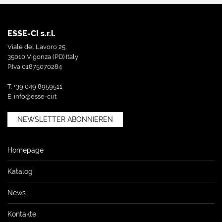
ESSE-CI s.r.l.
Viale del Lavoro 25,
35010 Vigonza (PD) Italy
P.Iva 01875070284
T. +39 049 8959511
E.
info@esse-ci.it
NEWSLETTER ABONNIEREN
Homepage
Katalog
News
Kontakte