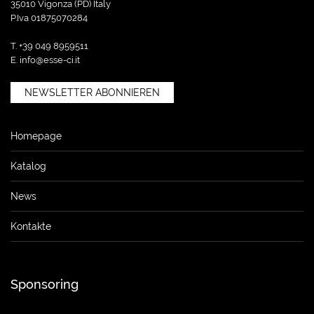
35010 Vigonza (PD) Italy
P.Iva 01875070284
T. +39 049 8959511
E.
info@esse-ci.it
NEWSLETTER ABONNIEREN
Homepage
Katalog
News
Kontakte
Sponsoring