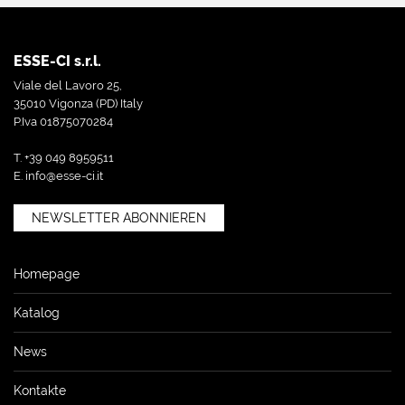
ESSE-CI s.r.l.
Viale del Lavoro 25,
35010 Vigonza (PD) Italy
P.Iva 01875070284
T. +39 049 8959511
E.
info@esse-ci.it
NEWSLETTER ABONNIEREN
Homepage
Katalog
News
Kontakte