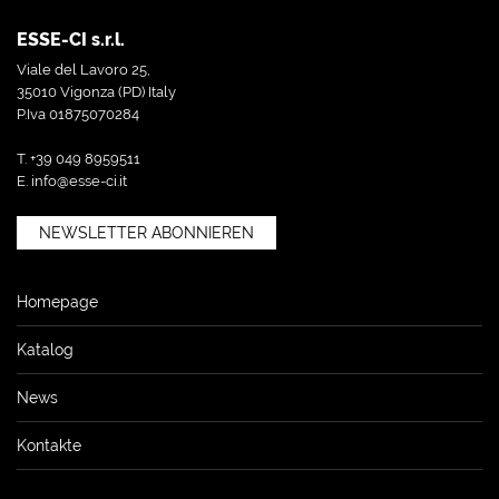
ESSE-CI s.r.l.
Viale del Lavoro 25,
35010 Vigonza (PD) Italy
P.Iva 01875070284
T. +39 049 8959511
E.
info@esse-ci.it
NEWSLETTER ABONNIEREN
Homepage
Katalog
News
Kontakte