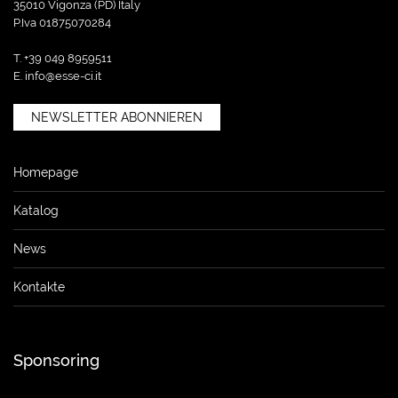
35010 Vigonza (PD) Italy
P.Iva 01875070284
T. +39 049 8959511
E.
info@esse-ci.it
NEWSLETTER ABONNIEREN
Homepage
Katalog
News
Kontakte
Sponsoring