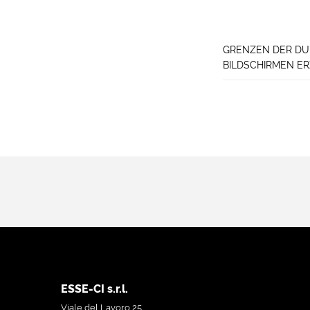
GRENZEN DER DU
BILDSCHIRMEN E
ESSE-CI s.r.l.
Viale del Lavoro 25,