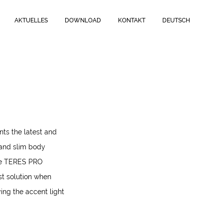
AKTUELLES
DOWNLOAD
KONTAKT
DEUTSCH
nts the latest and
 and slim body
The TERES PRO
st solution when
ying the accent light