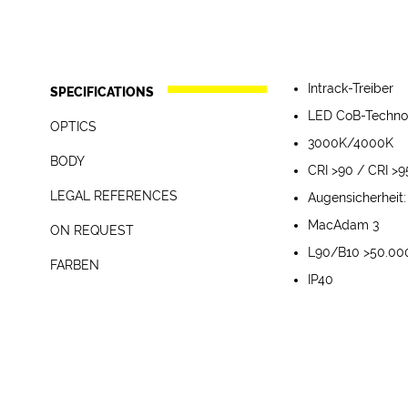
Intrack-Treiber
SPECIFICATIONS
LED CoB-Techno
OPTICS
3000K/4000K
Druckgussaluminium, 
BODY
CRI >90 / CRI >9
LEGAL REFERENCES
Augensicherheit
PC-Linse 15°–24°–3
Weiß RAL 9003 - 
Die Leuchten entspr
Energieeffizienzklass
MacAdam 3
ON REQUEST
ZOOM: Linse mit ei
Schwarz RAL 9005
60598-1,
ETL-Konformität
L90/B10 >50.00
FARBEN
bis 45°
Weitere Farben - a
UNI EN 12464-1 (Bele
DALI – Code D*
IP40