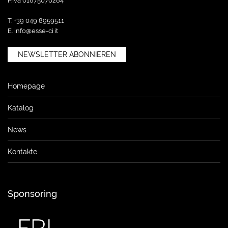
P.Iva 01875070284
T. +39 049 8959511
E.
info@esse-ci.it
NEWSLETTER ABONNIEREN
Homepage
Katalog
News
Kontakte
Sponsoring