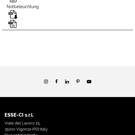
Notbeleuchtung
ESSE-CI s.r.l.
Viale del Lavoro 25,
35010 Vigonza (PD) Italy