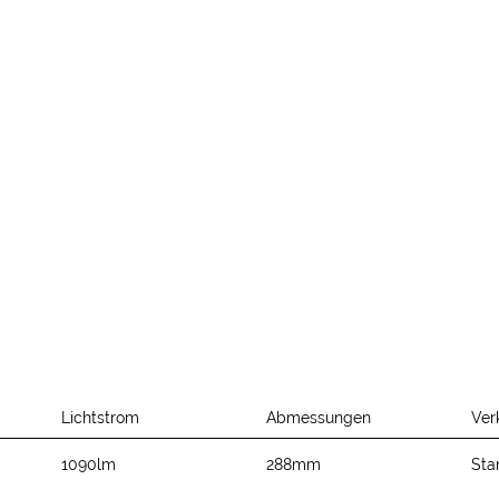
Lichtstrom
Abmessungen
Ver
1090lm
288mm
Sta