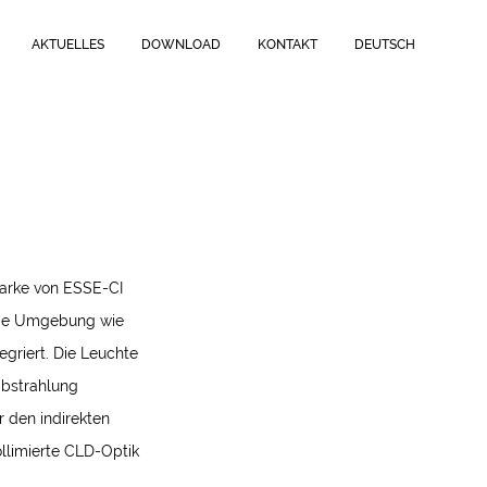
AKTUELLES
DOWNLOAD
KONTAKT
DEUTSCH
tarke von ESSE-CI
 jede Umgebung wie
griert. Die Leuchte
tabstrahlung
r den indirekten
ollimierte CLD-Optik