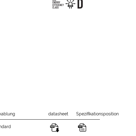
kablung
datasheet
Spezifikationsposition
ndard