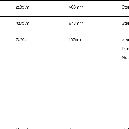
2180lm
568mm
Sta
3270lm
848mm
Sta
7630lm
1978mm
Sta
Di
Not