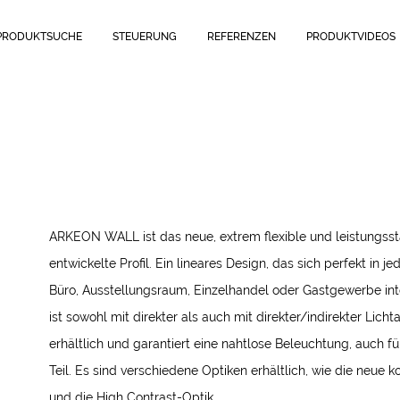
PRODUKTSUCHE
STEUERUNG
REFERENZEN
PRODUKTVIDEOS
ARKEON WALL ist das neue, extrem flexible und leistungss
entwickelte Profil. Ein lineares Design, das sich perfekt in
Büro, Ausstellungsraum, Einzelhandel oder Gastgewerbe inte
ist sowohl mit direkter als auch mit direkter/indirekter Lich
erhältlich und garantiert eine nahtlose Beleuchtung, auch fü
Teil. Es sind verschiedene Optiken erhältlich, wie die neue k
und die High Contrast-Optik.