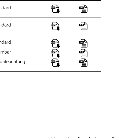
ndard
ndard
ndard
mmbar
beleuchtung