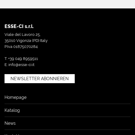
ESSE-CI s.r.l.
Viale del Lavoro 25,
35010 Vigonza (PD) Italy
P.Iva 01875070284
T. +39 049 8959511
E.
info@esse-ci.it
NEWSLETTER ABONNIEREN
Homepage
Katalog
News