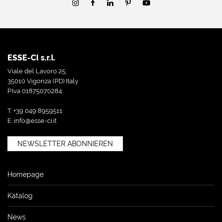
ESSE-CI s.r.l.
Viale del Lavoro 25,
35010 Vigonza (PD) Italy
P.Iva 01875070284
T. +39 049 8959511
E.
info@esse-ci.it
NEWSLETTER ABONNIEREN
Homepage
Katalog
News