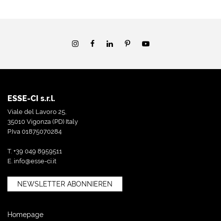
ESSE-CI s.r.l.
Viale del Lavoro 25,
35010 Vigonza (PD) Italy
P.Iva 01875070284
T. +39 049 8959511
E.
info@esse-ci.it
NEWSLETTER ABONNIEREN
Homepage