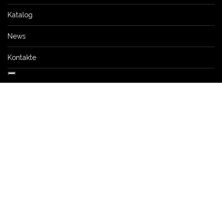
Katalog
News
Kontakte
Sponsoring
Privacy Policy
-
Cookie Policy
-
Credits