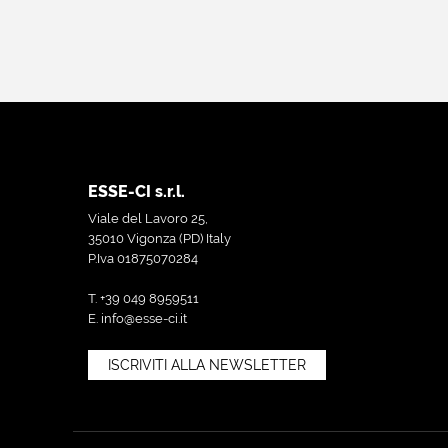
ESSE-CI s.r.l.
Viale del Lavoro 25,
35010 Vigonza (PD) Italy
P.Iva 01875070284
T. +39 049 8959511
E.
info@esse-ci.it
ISCRIVITI ALLA NEWSLETTER