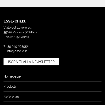
ESSE-CI s.r.l.
Viale del Lavoro 25,
35010 Vigonza (PD) Italy
P.Iva 01875070284
T. +39 049 8959511
E.
info@esse-ci.it
ISCRIVITI ALLA NEWSLETTER
Homepage
Prodotti
Referenze