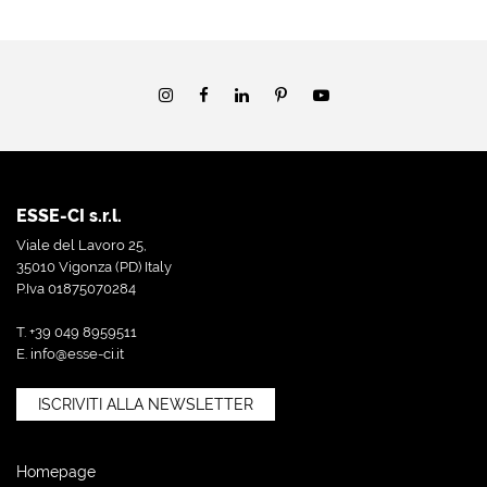
ESSE-CI s.r.l.
Viale del Lavoro 25,
35010 Vigonza (PD) Italy
P.Iva 01875070284
T. +39 049 8959511
E.
info@esse-ci.it
ISCRIVITI ALLA NEWSLETTER
Homepage