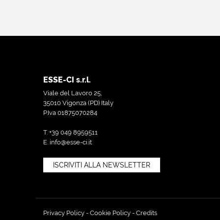
ESSE-CI s.r.l.
Viale del Lavoro 25,
35010 Vigonza (PD) Italy
P.Iva 01875070284
T. +39 049 8959511
E.
info@esse-ci.it
ISCRIVITI ALLA NEWSLETTER
Privacy Policy
-
Cookie Policy
-
Credits