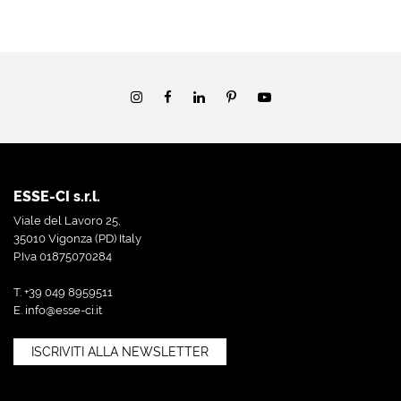
ESSE-CI s.r.l.
Viale del Lavoro 25,
35010 Vigonza (PD) Italy
P.Iva 01875070284
T. +39 049 8959511
E.
info@esse-ci.it
ISCRIVITI ALLA NEWSLETTER