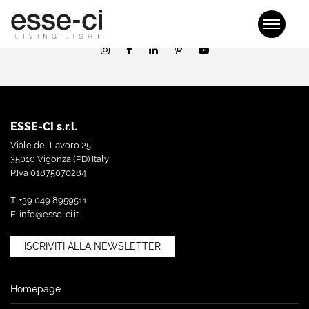
La registrazione è stata disabilitata.
ESSE-CI s.r.l.
Viale del Lavoro 25,
35010 Vigonza (PD) Italy
P.Iva 01875070284
T. +39 049 8959511
E.
info@esse-ci.it
ISCRIVITI ALLA NEWSLETTER
Homepage