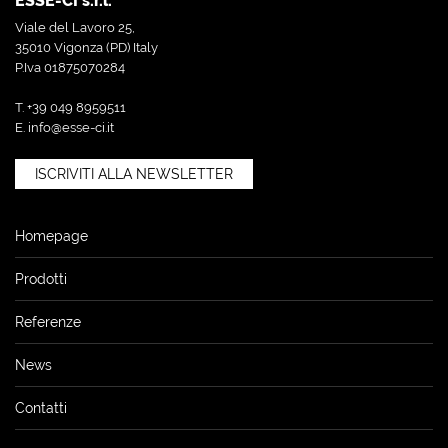
ESSE-CI s.r.l.
Viale del Lavoro 25,
35010 Vigonza (PD) Italy
P.Iva 01875070284
T. +39 049 8959511
E.
info@esse-ci.it
ISCRIVITI ALLA NEWSLETTER
Homepage
Prodotti
Referenze
News
Contatti