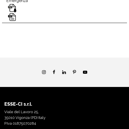
Emergenza
ESSE-CI s.r.l.
Viale del Lavoro 25,
35010 Vigonza (PD) Italy
P.Iva 01875070284