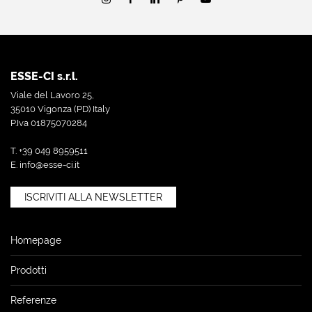
ESSE-CI s.r.l.
Viale del Lavoro 25,
35010 Vigonza (PD) Italy
P.Iva 01875070284
T. +39 049 8959511
E.
info@esse-ci.it
ISCRIVITI ALLA NEWSLETTER
Homepage
Prodotti
Referenze