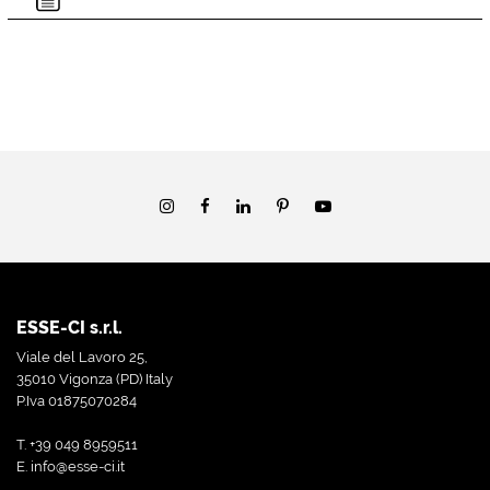
ESSE-CI s.r.l.
Viale del Lavoro 25,
35010 Vigonza (PD) Italy
P.Iva 01875070284
T. +39 049 8959511
E.
info@esse-ci.it