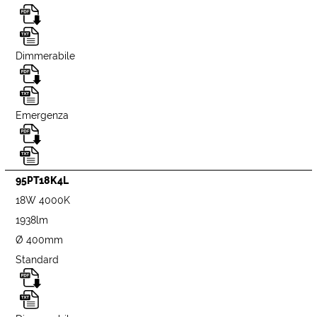
Dimmerabile
Emergenza
95PT18K4L
18W 4000K
1938lm
Ø 400mm
Standard