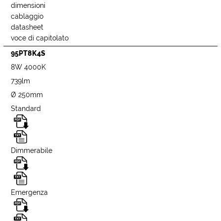
dimensioni
cablaggio
datasheet
voce di capitolato
95PT8K4S
8W 4000K
739lm
Ø 250mm
Standard
Dimmerabile
Emergenza