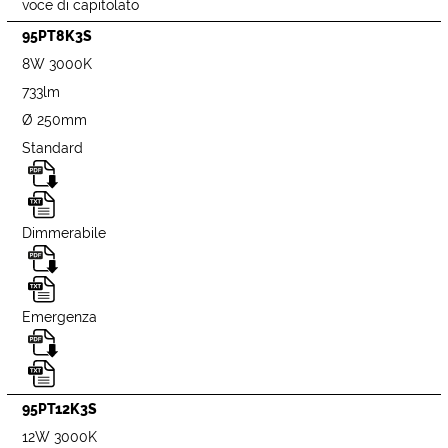
voce di capitolato
95PT8K3S
8W 3000K
733lm
Ø 250mm
Standard
Dimmerabile
Emergenza
95PT12K3S
12W 3000K