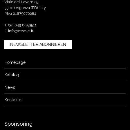
Viale del Lavoro 25,
35010 Vigonza (PD) Italy
P.Iva 01875070284
T. +39 049 8959511
E.
info@esse-ci.it
NEWSLETTER ABONNIEREN
Homepage
Katalog
News
Kontakte
Sponsoring