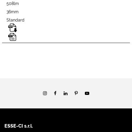
508lm
36mm
Standard
ESSE-CI s.r.l.