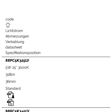
code
Lichtstrom
Abmessungen
Verkablung
datasheet
Spezifikationsposition
88PC5K325LV
5W 25° 3000K
318lm
36mm
Standard
88PC5K340LV