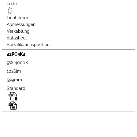
code
Lichtstrom
Abmessungen
Verkablung
datasheet
Spezifikationsposition
42PC9K4
9W 4000K
1026lm
599mm
Standard