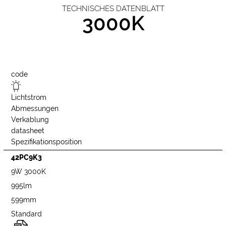
TECHNISCHES DATENBLATT
3000K
code
Lichtstrom
Abmessungen
Verkablung
datasheet
Spezifikationsposition
42PC9K3
9W 3000K
995lm
599mm
Standard