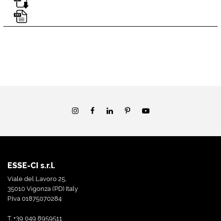
ESSE-CI s.r.l.
Viale del Lavoro 25,
35010 Vigonza (PD) Italy
P.Iva 01875070284
T. +39 049 8959511